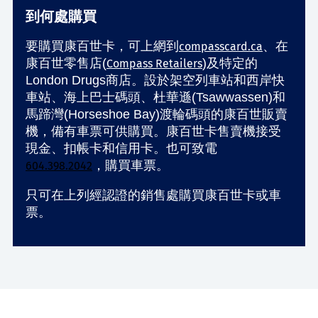
到何處購買
要購買康百世卡，可上網到
、在
compasscard.ca
康百世零售店(
)及特定的
Compass Retailers
London Drugs商店。設於架空列車站和西岸快
車站、海上巴士碼頭、杜華遜(Tsawwassen)和
馬蹄灣(Horseshoe Bay)渡輪碼頭的康百世販賣
機，備有車票可供購買。康百世卡售賣機接受
現金、扣帳卡和信用卡。也可致電
，購買車票。
604.398.2042
只可在上列經認證的銷售處購買康百世卡或車
票。