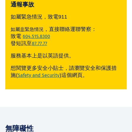
通報事故
如屬緊急情況，致電911
，直接聯絡運聯警察：
如屬
非
緊急情況
致電
604.515.8300
發短訊至
87.77.77
服務基本上是以英語提供。
想閱覽更多安全小貼士，請瀏覽安全和保護措
施(
)這個網頁。
Safety and Security
無障礙性